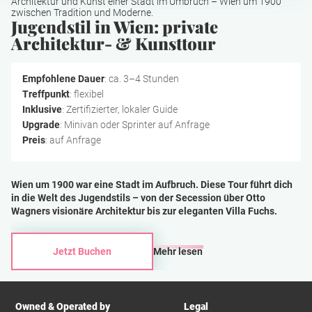
Architektur und Kunst einer Stadt im Umbruch – Wien um 1900
zwischen Tradition und Moderne.
Jugendstil in Wien: private
Architektur- & Kunsttour
Empfohlene Dauer
: ca. 3–4 Stunden
Treffpunkt
: flexibel
Inklusive
: Zertifizierter, lokaler Guide
Upgrade
: Minivan oder Sprinter auf Anfrage
Preis
: auf Anfrage
Wien um 1900 war eine Stadt im Aufbruch. Diese Tour führt dich
in die Welt des Jugendstils – von der Secession über Otto
Wagners visionäre Architektur bis zur eleganten Villa Fuchs.
Jetzt Buchen
Mehr lesen
Owned & Operated by
Legal