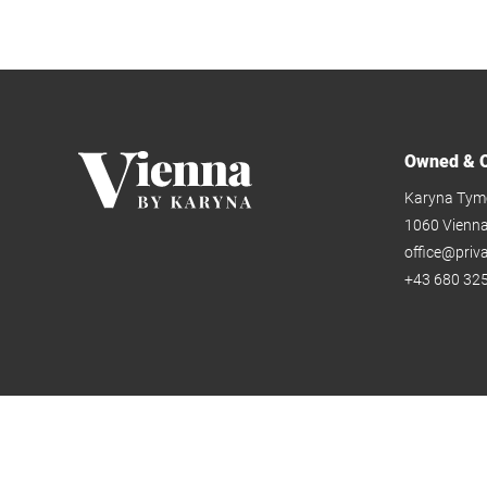
Owned & O
Karyna Tym
1060 Vienn
office@priv
+43 680 325