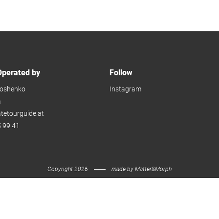
perated by
Follow
oshenko
Instagram
a
atetourguide.at
 99 41
Copyright 2026
made by
Matter&Morph