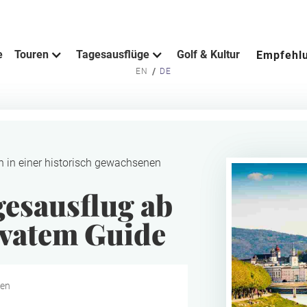
e
Touren
Tagesausflüge
Golf & Kultur
Empfehl
/
EN
DE
n in einer historisch gewachsenen
gesausflug ab
ivatem Guide
den