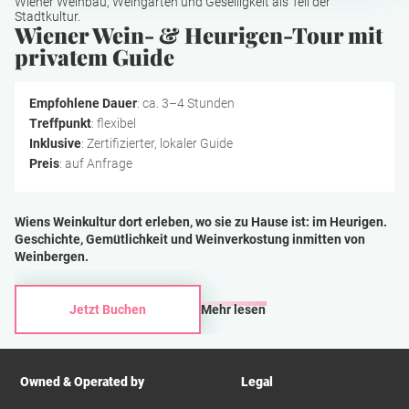
Wiener Weinbau, Weingärten und Geselligkeit als Teil der
Stadtkultur.
Wiener Wein- & Heurigen-Tour mit
privatem Guide
Empfohlene Dauer
: ca. 3–4 Stunden
Treffpunkt
: flexibel
Inklusive
: Zertifizierter, lokaler Guide
Preis
: auf Anfrage
Wiens Weinkultur dort erleben, wo sie zu Hause ist: im Heurigen.
Geschichte, Gemütlichkeit und Weinverkostung inmitten von
Weinbergen.
Jetzt Buchen
Mehr lesen
Owned & Operated by
Legal